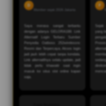
D
F
Member sejak 2026
Jakarta
Saya merasa sangat terbantu
Sejak
dengan adanya GELORA188: Link
yang b
Alternatif Login Terbaru Sumber
pengal
Penyedia Oatboss 252wirelessnc
Prose
Resmi dan Terpercaya. Akses login
alter
jadi jauh lebih cepat tanpa kendala.
memba
Link alternatifnya selalu update, jadi
sedan
tidak perlu khawatir saat ingin
direk
masuk ke situs slot online kapan
mencar
saja.
Fajar Nugroho