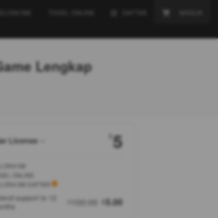
ELORA188
TOGEL ONLINE
DAFTAR
MASUK
 Game Lengkap
5
$
ar License
88
lar License
$
SELECTED
luded:
LORA188
luded:
RA188 bekerja sama dengan
GEL ONLINE
luded:
LORA188 DAFTAR
oss.com untuk menghadirkan sistem
n dan daftar yang mudah, didukung
tend support to 12
100.00
5.00
$
$
agai pilihan game lengkap dengan
nths
nan yang optimal.