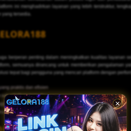
tform ini menghadirkan layanan yang lebih terstruktur, len
 yang tersedia.
GELORA188
 berperan penting dalam meningkatkan kualitas layanan seca
platform, semuanya dirancang untuk memberikan pengalaman 
olusi tepat bagi pengguna yang mencari platform dengan perfo
ang praktis dan efisien
satu platform terpadu
nggunaan yang lancar
nan bagi setiap pengguna
LORA188