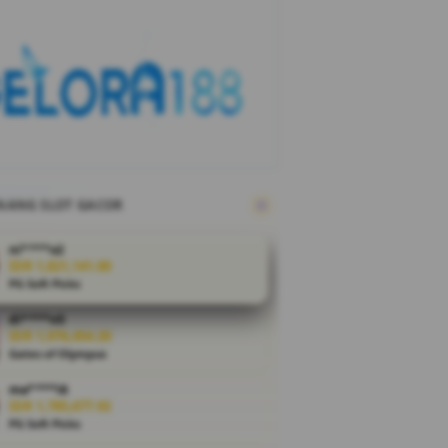
NANG SLOT GACOR
ni****o2
IDR 1,821,141.00
PG Soft Picks
di****n5
IDR 1,976,454.20
Gates of Olympus
ma****i6
IDR 1,785,677.92
PG Soft Picks