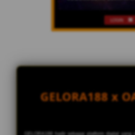
LOGIN
GELORA188 x OAT
GELORA188 hadir sebagai platform digital yang 