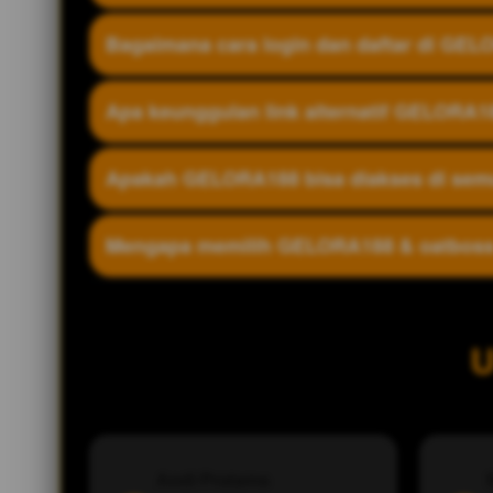
GELORA188 adalah platform yang bekerja sama 
Bagaimana cara login dan daftar di GE
ini bertujuan memberikan akses yang lebih s
Proses login dan pendaftaran di GELORA188
Apa keunggulan link alternatif GELORA1
dapat langsung login melalui link alternatif t
Link alternatif GELORA188 dirancang untuk m
Apakah GELORA188 bisa diakses di sem
stabil, keamanan terjaga, serta kemudahan di
Ya, GELORA188 dapat diakses melalui berbaga
Mengapa memilih GELORA188 & oatboss 
pengguna tetap nyaman baik di Android maup
GELORA188 bersama oatboss menawarkan sistem l
menjadikan platform ini sebagai pilihan yang 
U
Andi Pratama