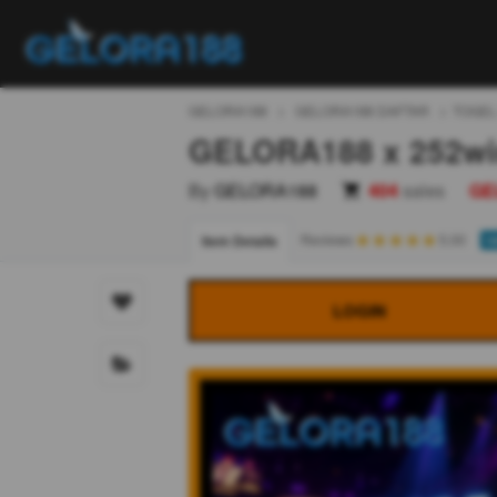
GELORA188
GELORA188 DAFTAR
TOGEL
GELORA188 x 252wir
By
GELORA188
404
sales
GE
5.00
Reviews
5.00
Item Details
10
stars
LOGIN