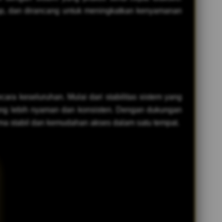
gkap, dan dirancang untuk meningkatkan kenyamanan
ra keseluruhan. Mulai dari stabilitas sistem yang
yang lebih nyaman dan konsisten. Dengan dukungan
rma stabil dan kemudahan akses dalam satu tempat.