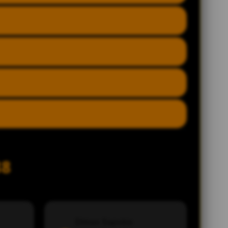
terbaru yang resmi dan terpercaya. Kolaborasi
itus slot online tanpa kendala.
data yang diperlukan saat daftar, kemudian
. Keunggulannya meliputi akses cepat, sistem
ampilan yang responsif memastikan pengalaman
erbarui, serta layanan yang responsif. Hal ini
88
Dimas Saputra