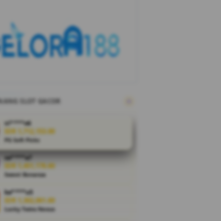
NANG SLOT GACOR
vi****o6
IDR 1,712,153.00
PG Soft Picks
sa****a7
IDR 1,451,178.60
Sweet Bonanza
ka****u5
IDR 1,302,061.60
Lucky Twins Nexus