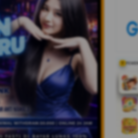
V
i
e
w
l
i
c
e
PEME
n
s
e
d
e
t
a
i
l
s