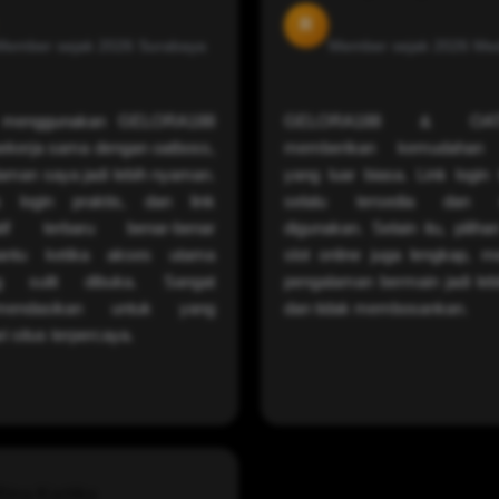
R
Member sejak 2026
Surabaya
Member sejak 2026
Me
 menggunakan GELORA188
GELORA188 & OAT
ekerja sama dengan oatboss,
memberikan kemudahan 
aman saya jadi lebih nyaman.
yang luar biasa. Link login 
s login praktis, dan link
selalu tersedia dan 
natif terbaru benar-benar
digunakan. Selain itu, pilih
ntu ketika akses utama
slot online juga lengkap, 
g sulit dibuka. Sangat
pengalaman bermain jadi leb
omendasikan untuk yang
dan tidak membosankan.
i situs terpercaya.
Rina Kartika