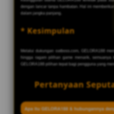
dengan lancar tanpa hambatan. Hal ini memberika
dalam jangka panjang.
* Kesimpulan
Melalui dukungan oatboss.com, GELORA188 menawa
hingga ragam pilihan game menarik, semuanya ter
GELORA188 pilihan tepat bagi pengguna yang menca
Pertanyaan Sepu
Apa itu GELORA188 & hubungannya den