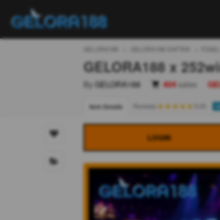
GELORA188
GELORA188 DAFTAR
TOGEL
GELORA188 x 252wir
By
GELORA188
404
sales
GE
5.00
Reviews
5.00
Item Details
10
stars
LOGIN