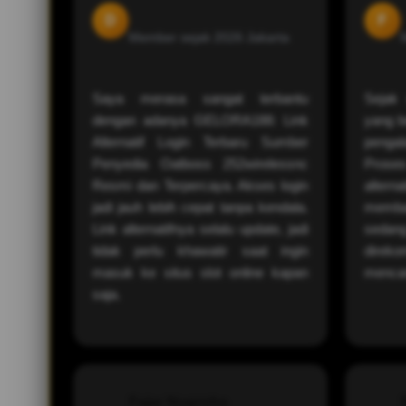
D
F
Member sejak 2026
Jakarta
Saya merasa sangat terbantu
Sejak
dengan adanya GELORA188: Link
yang b
Alternatif Login Terbaru Sumber
pengal
Penyedia Oatboss 252wirelessnc
Prose
Resmi dan Terpercaya. Akses login
alter
jadi jauh lebih cepat tanpa kendala.
memba
Link alternatifnya selalu update, jadi
sedan
tidak perlu khawatir saat ingin
direk
masuk ke situs slot online kapan
mencar
saja.
Fajar Nugroho