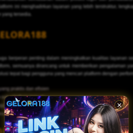
tform ini menghadirkan layanan yang lebih terstruktur, len
 yang tersedia.
GELORA188
 berperan penting dalam meningkatkan kualitas layanan seca
platform, semuanya dirancang untuk memberikan pengalaman 
olusi tepat bagi pengguna yang mencari platform dengan perfo
ang praktis dan efisien
satu platform terpadu
nggunaan yang lancar
nan bagi setiap pengguna
LORA188