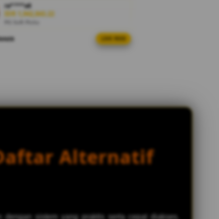
ra****a8
IDR 1,942,843.22
PG Soft Picks
INNER
LIVE FEED
re****a3
IDR 470,537.32
PG Soft Picks
ra****a1
IDR 644,870.96
PG Soft Hot
ni****o0
IDR 1,279,282.00
Mahjong Ways Black
al****a3
aftar Alternatif
IDR 1,460,510.20
Sweet Bonanza
dengan sistem yang praktis serta cepat diakses.