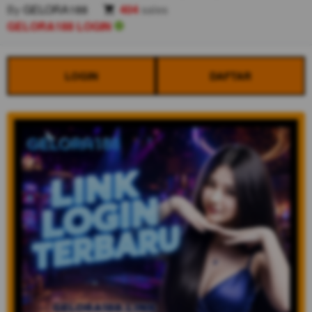
By
GELORA188
404
sales
GELORA188 LOGIN
LOGIN
DAFTAR