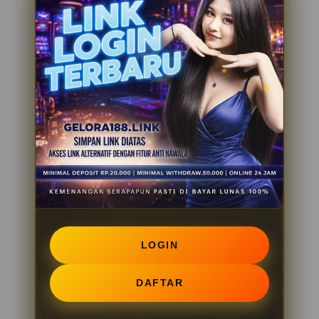
LOGIN
DAFTAR