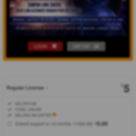
LOGIN
DAFTAR
Show More
5
$
Regular License
Regular
Included:
GELORA188
License
Included:
TOGEL ONLINE
SELECTED
Included:
GELORA188 DAFTAR
88
$
100.00
5.00
Extend support to 12 months
$
$
GELORA188
bekerja sama