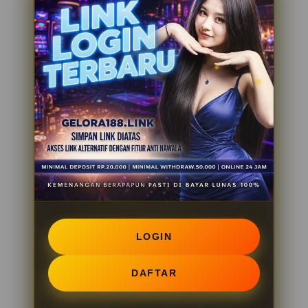
LOGIN
DAFTAR