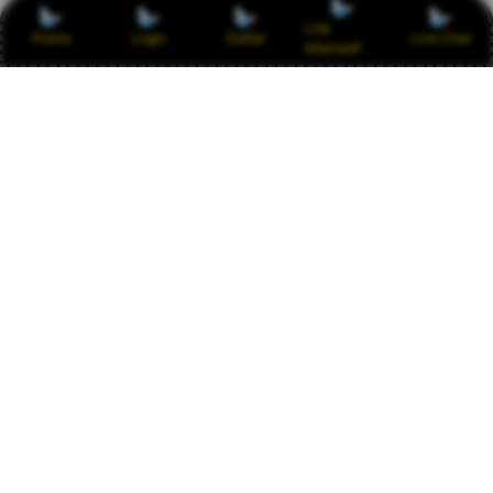
Link
Promo
Login
Daftar
Live Chat
Alternatif