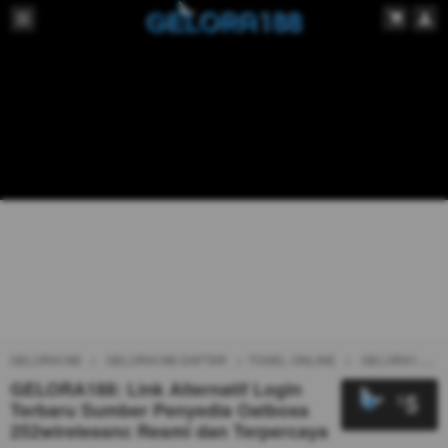
GELORA188
GELORA188 DAFTAR
TOGEL ONLINE
GELORA188 LOGIN
GELORA188: Link Alternatif Login
5
$
Terbaru Sumber Penyedia Oatboss
252wirelessnc Resmi dan Terpercaya