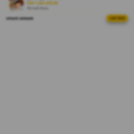
IDR 1,061,878.68
c
PG Soft Picks
e
n
UPDATE WINNER
LIVE FEED
ka****u3
s
IDR 512,721.40
e
Gate Slots 88
d
la****u6
e
IDR 1,573,142.94
t
PG Soft Hot
a
i
bi****a0
IDR 625,564.06
l
Lucky Twins Nexus
s
la****u4
IDR 1,736,865.78
Lucky Twins Nexus