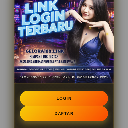
LOGIN
DAFTAR