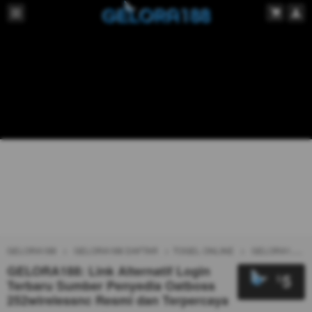
GELORA188
GELORA188 DAFTAR
TOGEL ONLINE
GELORA188 LOGIN
GELORA188: Link Alternatif Login
5
$
Terbaru Sumber Penyedia Oatboss
252wirelessnc Resmi dan Terpercaya