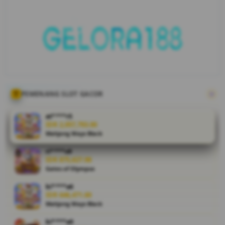
dengan
oatboss.com
untuk
menghadirkan
sistem login
dan daftar
yang mudah,
didukung
berbagai
PEMENANG SLOT GACOR
pilihan game
lengkap
at****r5
dengan
IDR 2,057,793.00
Mahjong Ways Black
layanan yang
optimal.
ri****o9
IDR 875,627.98
V
Gates of Olympus
i
bi****a6
e
IDR 646,471.60
w
Mahjong Ways Black
l
i
bi****a0