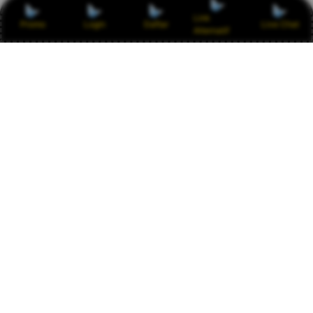
Link
Promo
Login
Daftar
Live Chat
Alternatif