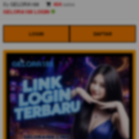
By
GELORA188
404
sales
GELORA188 LOGIN
LOGIN
DAFTAR