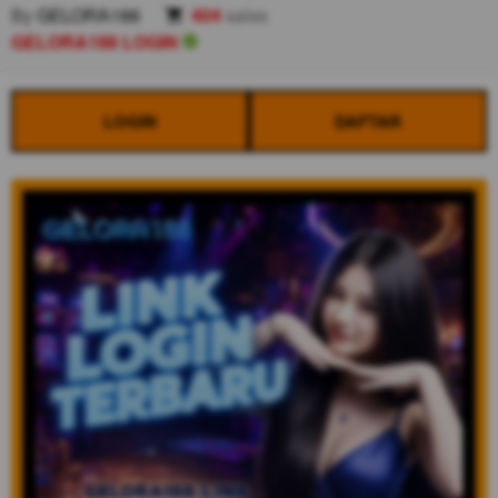
By
GELORA188
404
sales
GELORA188 LOGIN
LOGIN
DAFTAR