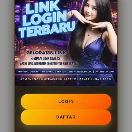
LOGIN
DAFTAR