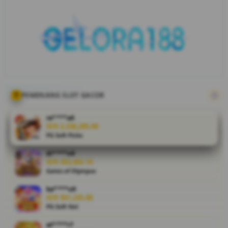
dengan
oatboss.com
untuk
menghadirkan
sistem login
dan daftar
yang mudah,
didukung
berbagai
PEMENANG SLOT GACOR
pilihan game
lengkap
re****a9
dengan
IDR 2,338,285.00
PG Soft Picks
layanan yang
optimal.
di****n9
IDR 202,462.10
V
Gates of Olympus
i
ka****u9
e
IDR 561,235.88
w
PG Soft Hot
l
i
at****r7