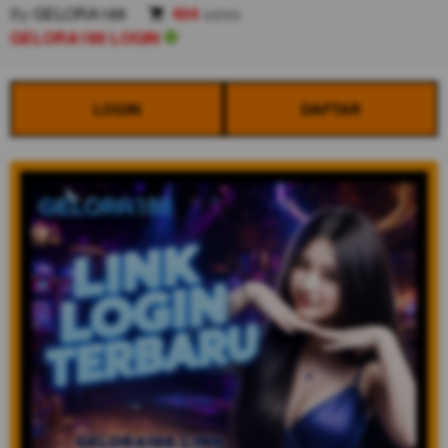
By
GELORA188
404
sales
GELORA188 LOGIN
LOGIN
DAFTAR