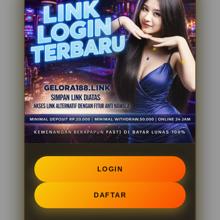
LOGIN
DAFTAR