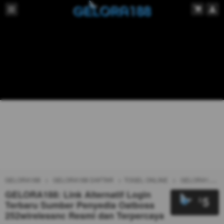
GELORA188
GELORA188 DAFTAR
TOGEL ONLINE
GELORA188 LOGIN
GELORA188: Link Alternatif Login
5
$
Terbaru Sumber Penyedia Oatboss
252wirelessnc Resmi dan Terpercaya