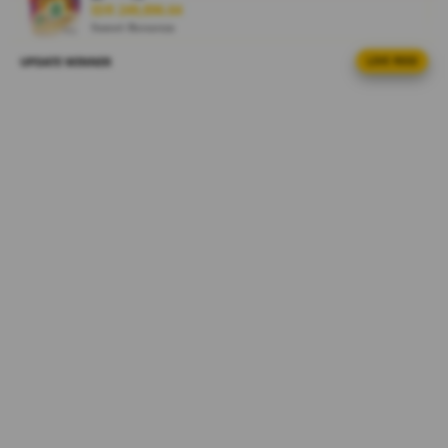
IDR 249,896.64
c
Sweet Bonanza
e
n
UPDATE WINNER
LIVE FEED
ma****i6
s
IDR 1,121,234.38
e
Mahjong Ways Black
d
sa****a0
e
IDR 897,285.00
t
Gates of Olympus
a
i
di****n6
IDR 1,704,037.08
l
Mahjong Ways Black
s
di****n7
IDR 1,735,989.20
Gates of Olympus