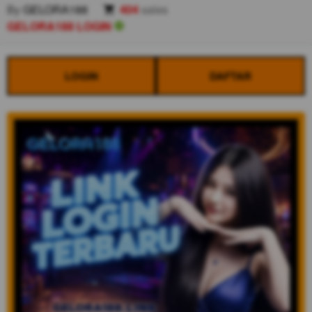
By
GELORA188
404
sales
GELORA188 LOGIN
LOGIN
DAFTAR