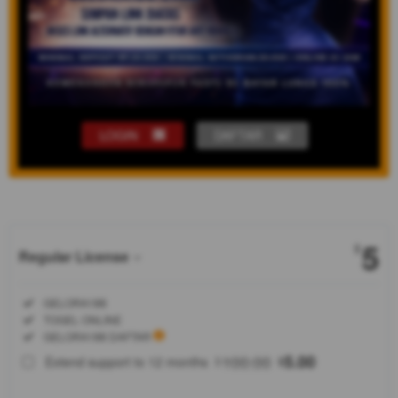
LOGIN
DAFTAR
Show More
5
$
Regular License
Regular
Included:
GELORA188
License
Included:
TOGEL ONLINE
SELECTED
Included:
GELORA188 DAFTAR
88
$
100.00
5.00
Extend support to 12 months
$
$
GELORA188
bekerja sama