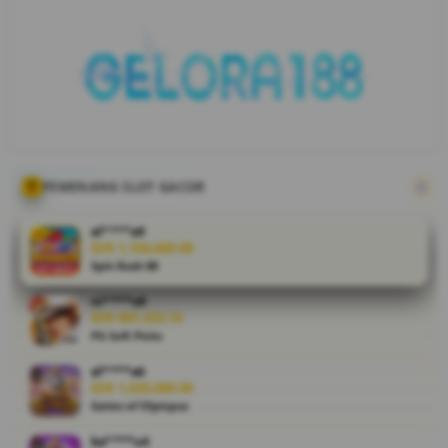
dengan
oatboss.com
untuk
menghadirkan
sistem login
dan daftar
yang mudah,
didukung
berbagai
PEMENANG SLOT GACOR
pilihan game
lengkap
al****a9
dengan
IDR 1,104,669.00
Spin Rush 88
layanan yang
optimal.
ni****o9
IDR 697,333.74
V
PG Soft Picks
i
al****a6
e
IDR 1,020,080.00
w
Gates of Olympus
l
i
ka****u4