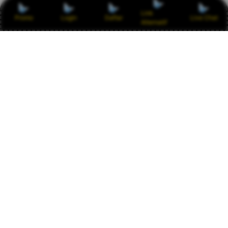
Link
Promo
Login
Daftar
Live Chat
Alternatif