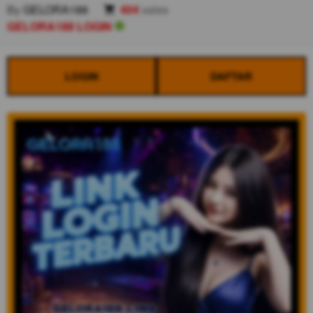
By
GELORA188
404
sales
GELORA188 LOGIN
LOGIN
DAFTAR