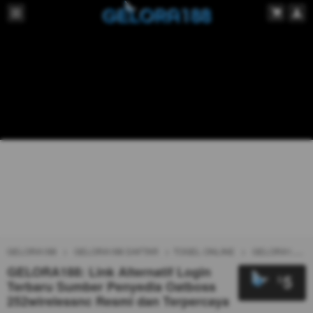
GELORA188
GELORA188 DAFTAR
TOGEL ONLINE
GELORA188 LOGIN
GELORA188: Link Alternatif Login
5
$
Terbaru Sumber Penyedia Oatboss
252wirelessnc Resmi dan Terpercaya