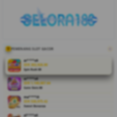
dengan
oatboss.com
untuk
menghadirkan
sistem login
dan daftar
yang mudah,
didukung
berbagai
PEMENANG SLOT GACOR
pilihan game
lengkap
ar****o9
dengan
IDR 302,926.00
Spin Rush 88
layanan yang
optimal.
ar****o9
IDR 1,149,887.64
V
Gate Slots 88
i
ma****i0
e
IDR 530,975.42
w
Sweet Bonanza
l
i
al****a9