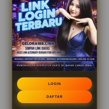
LOGIN
DAFTAR