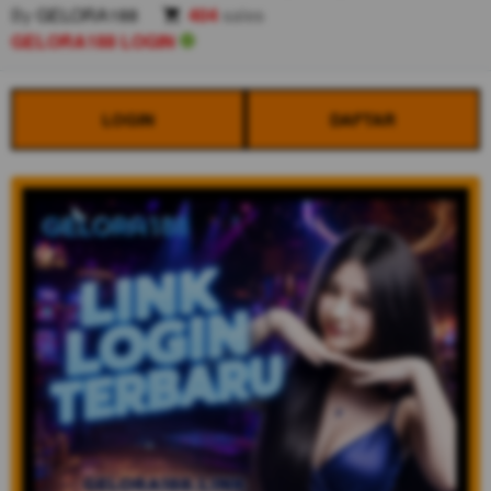
By
GELORA188
404
sales
GELORA188 LOGIN
LOGIN
DAFTAR