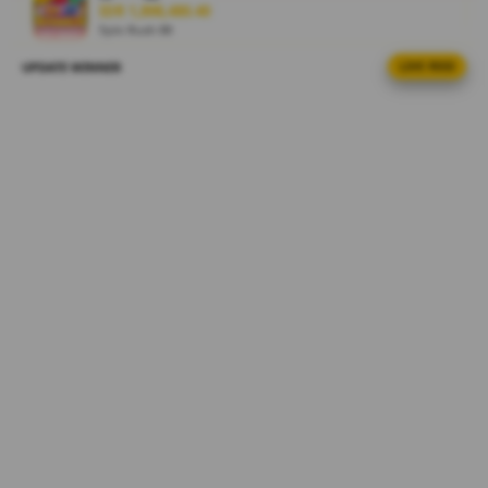
IDR 1,898,480.40
c
Spin Rush 88
e
n
UPDATE WINNER
LIVE FEED
al****a3
s
IDR 1,442,185.66
e
PG Soft Picks
d
ri****o5
e
IDR 1,129,112.12
t
Spin Rush 88
a
i
at****r3
IDR 1,108,434.18
l
Mahjong Ways Black
s
ni****o3
IDR 1,600,055.34
Gates of Olympus