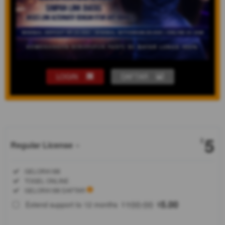
LOGIN
DAFTAR
Show More
5
$
Regular License
Regular
Included:
GELORA188
License
Included:
TOGEL ONLINE
SELECTED
Included:
GELORA188 DAFTAR
88
$
100.00
5.00
Extend support to 12 months
$
$
GELORA188
bekerja sama