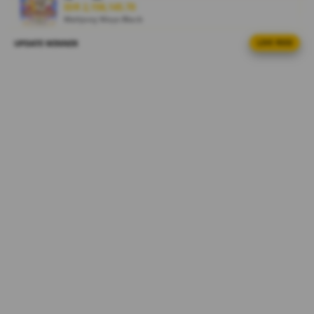
IDR 2,158,145.70
c
Mahjong Ways Black
e
n
UPDATE WINNER
LIVE FEED
la****u2
s
IDR 399,469.56
e
Sweet Bonanza
d
al****a6
e
IDR 636,737.38
t
PG Soft Picks
a
i
ni****o6
IDR 1,218,856.20
l
Mahjong Ways Black
s
ra****a8
IDR 1,705,905.04
Spin Rush 88