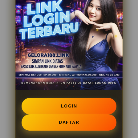
LOGIN
DAFTAR