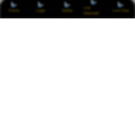
Link
Promo
Login
Daftar
Live Chat
Alternatif