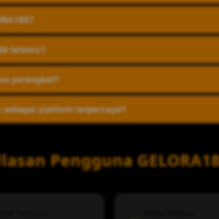
dengan oatboss untuk menyediakan link alternatif login 
LORA188?
tabil, aman, serta memudahkan pengguna dalam mengakses s
 sangat mudah dan cepat. Pengguna hanya perlu mengisi 
88 terbaru?
erbaru yang tersedia untuk mulai mengakses semua fitur.
emastikan akses tetap lancar meskipun terjadi pembatasan
ua perangkat?
gunakan di berbagai perangkat.
i perangkat seperti desktop, smartphone, dan tablet. T
sebagai platform terpercaya?
un iOS.
ogin yang praktis, link alternatif terbaru yang selalu dip
aman, resmi, dan terpercaya untuk bermain slot online.
lasan Pengguna GELORA1
Budi Santoso
Rizky Hidayat