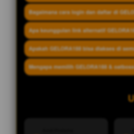
GELORA188 adalah platform yang bekerja sama 
Bagaimana cara login dan daftar di GE
ini bertujuan memberikan akses yang lebih s
Proses login dan pendaftaran di GELORA188
Apa keunggulan link alternatif GELORA1
dapat langsung login melalui link alternatif t
Link alternatif GELORA188 dirancang untuk m
Apakah GELORA188 bisa diakses di sem
stabil, keamanan terjaga, serta kemudahan di
Ya, GELORA188 dapat diakses melalui berbaga
Mengapa memilih GELORA188 & oatboss 
pengguna tetap nyaman baik di Android maup
GELORA188 bersama oatboss menawarkan sistem l
menjadikan platform ini sebagai pilihan yang 
U
Andi Pratama