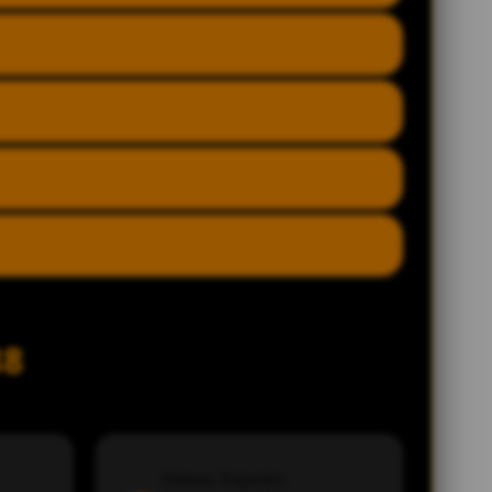
terbaru yang resmi dan terpercaya. Kolaborasi
itus slot online tanpa kendala.
data yang diperlukan saat daftar, kemudian
. Keunggulannya meliputi akses cepat, sistem
ampilan yang responsif memastikan pengalaman
erbarui, serta layanan yang responsif. Hal ini
88
Dimas Saputra