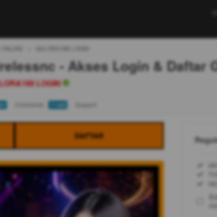
G
 ONLINE
GELORA188 LOGIN
elessnc - Akses Login & Daftar
LORA188 LOGIN
Comments
Support
01
17.945
DAFTAR
Regul
Regu
Inc
GE
Inc
GELO
TO
Inc
GE
oatb
logi
Ex
berb
mo
laya