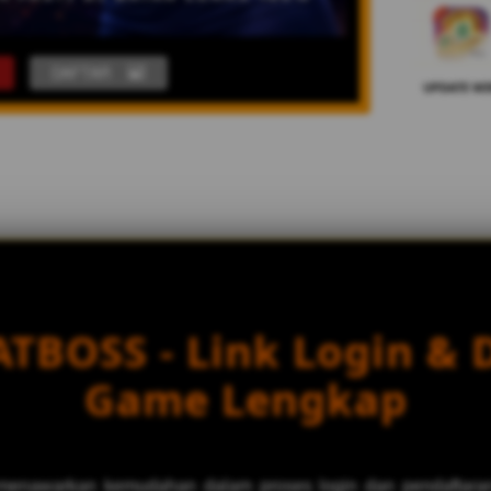
DAFTAR
UPDATE W
BOSS - Link Login & D
Game Lengkap
menawarkan kemudahan dalam proses login dan pendaftaran 