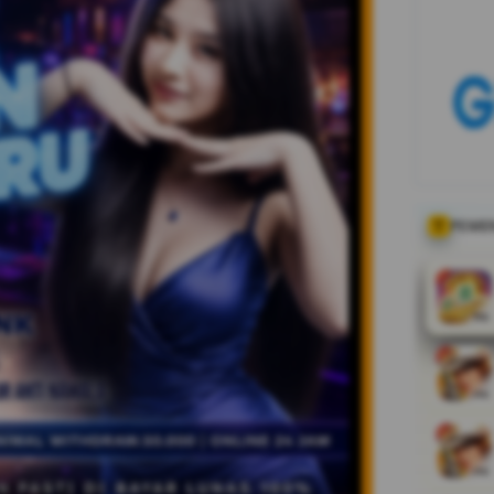
V
i
e
w
l
i
c
e
PEME
n
s
e
d
e
t
a
i
l
s