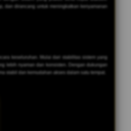
gkap, dan dirancang untuk meningkatkan kenyamanan
ra keseluruhan. Mulai dari stabilitas sistem yang
yang lebih nyaman dan konsisten. Dengan dukungan
rma stabil dan kemudahan akses dalam satu tempat.