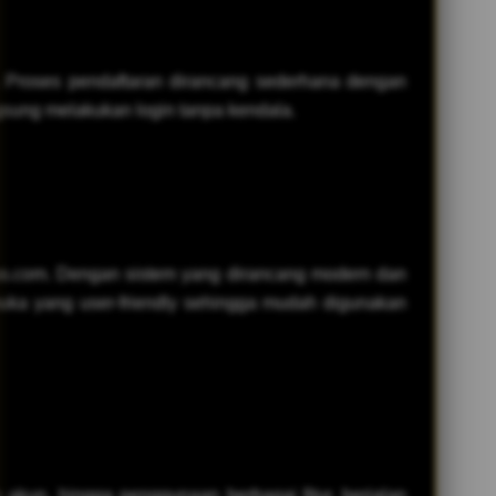
 Proses pendaftaran dirancang sederhana dengan
gsung melakukan login tanpa kendala.
oss.com. Dengan sistem yang dirancang modern dan
muka yang user-friendly sehingga mudah digunakan
 akun, hingga penggunaan berbagai fitur, berjalan