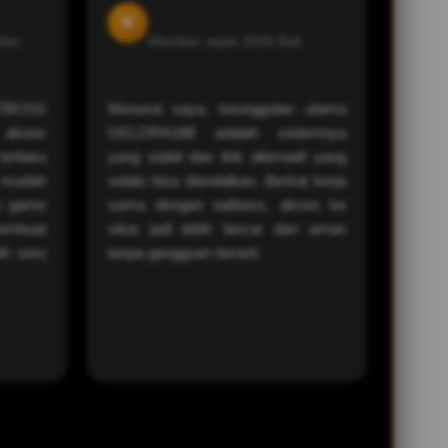
N
dan
Member sejak 2026
Bali
BOSS
Menurut saya, keunggulan utama
akses
GELORA188 adalah sistemnya
terbaru
yang stabil dan link alternatif yang
mudah
selalu bisa diandalkan. Berkat kerja
an game
sama dengan oatboss, akses ke
membuat
situs jadi lebih lancar dan aman
ih seru
tanpa gangguan berarti.