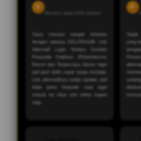
D
F
Member sejak 2026
Jakarta
Saya merasa sangat terbantu
Sejak
dengan adanya GELORA188: Link
yang b
Alternatif Login Terbaru Sumber
pengal
Penyedia Oatboss 252wirelessnc
Prose
Resmi dan Terpercaya. Akses login
alter
jadi jauh lebih cepat tanpa kendala.
memba
Link alternatifnya selalu update, jadi
sedan
tidak perlu khawatir saat ingin
direk
masuk ke situs slot online kapan
mencar
saja.
Fajar Nugroho