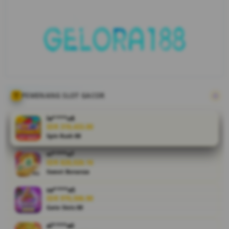
dengan
oatboss.com
untuk
menghadirkan
sistem login
dan daftar
yang mudah,
didukung
berbagai
PEMENANG SLOT GACOR
pilihan game
lengkap
la****u8
dengan
IDR 319,433.00
Spin Rush 88
layanan yang
optimal.
vi****o7
IDR 828,026.16
V
Sweet Bonanza
i
sa****a5
e
IDR 970,506.90
w
Gate Slots 88
l
i
al****a0