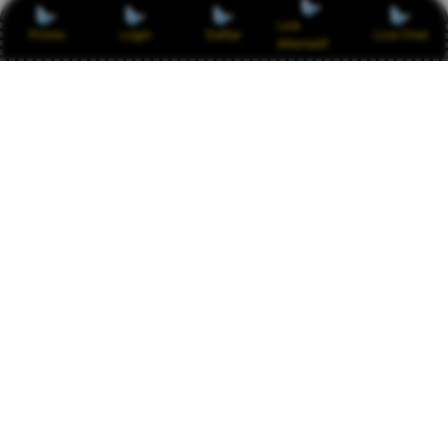
Link
Promo
Login
Daftar
Live Chat
Alternatif