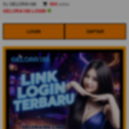
By
GELORA188
404
sales
GELORA188 LOGIN
LOGIN
DAFTAR