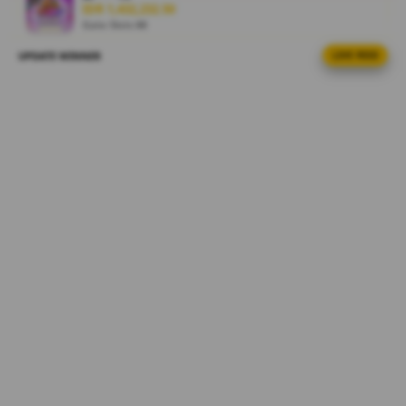
IDR 1,432,232.50
c
Gate Slots 88
e
n
UPDATE WINNER
LIVE FEED
ar****o9
s
IDR 1,505,697.12
e
Mahjong Ways Black
d
ri****o7
e
IDR 878,388.10
t
Sweet Bonanza
a
i
ra****a9
IDR 1,156,883.88
l
Gate Slots 88
s
ri****o1
IDR 787,986.38
Mahjong Ways Black