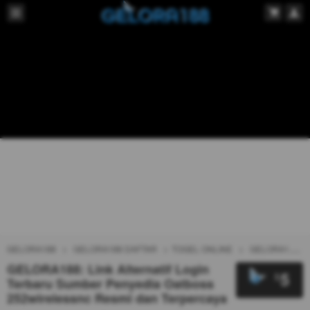
GELORA188
GELORA188 DAFTAR
TOGEL ONLINE
GELORA188 LOGIN
GELORA188: Link Alternatif Login
5
$
Terbaru Sumber Penyedia Oatboss
252wirelessnc Resmi dan Terpercaya