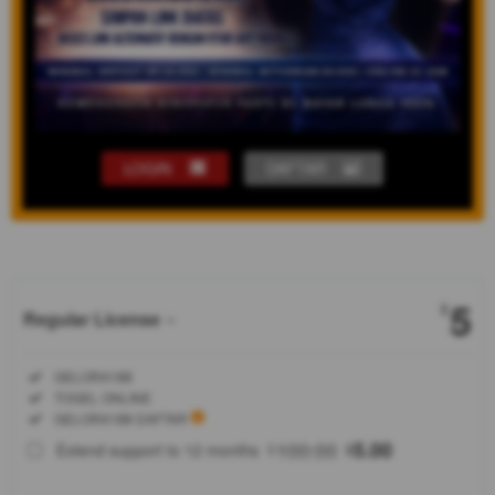
LOGIN
DAFTAR
Show More
5
$
Regular License
Regular
Included:
GELORA188
License
Included:
TOGEL ONLINE
SELECTED
Included:
GELORA188 DAFTAR
88
$
100.00
5.00
Extend support to 12 months
$
$
GELORA188
bekerja sama