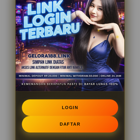
LOGIN
DAFTAR