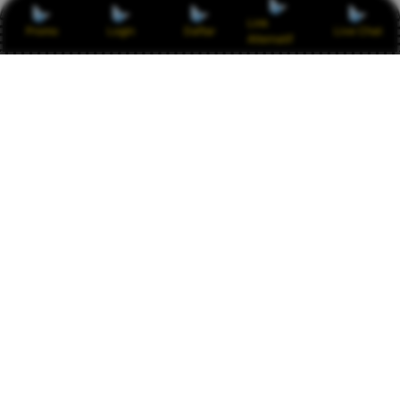
Link
Promo
Login
Daftar
Live Chat
Alternatif