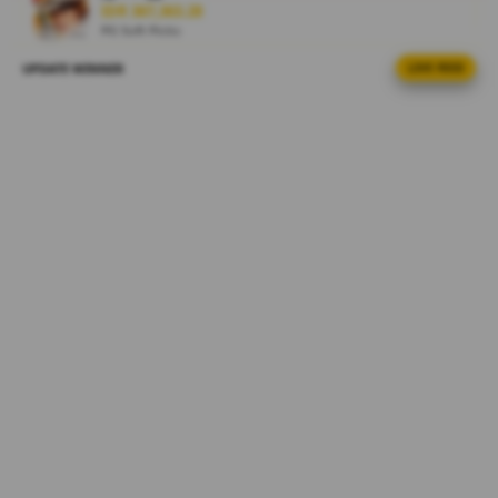
IDR 367,363.28
c
PG Soft Picks
e
n
UPDATE WINNER
LIVE FEED
sa****a6
s
IDR 456,008.56
e
PG Soft Hot
d
ni****o3
e
IDR 1,449,427.90
t
Lucky Twins Nexus
a
i
al****a1
IDR 996,894.50
l
Mahjong Ways Black
s
la****u3
IDR 1,616,447.14
Gate Slots 88