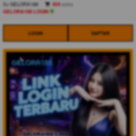
By
GELORA188
404
sales
GELORA188 LOGIN
LOGIN
DAFTAR