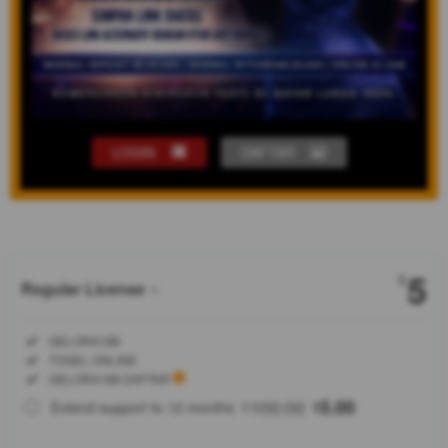
LOGIN
DAFTAR
Show More
5
$
Regular License
Regular
Included:
GELORA188
License
Included:
TOGEL ONLINE
SELECTED
Included:
GELORA188 DAFTAR
88
$
100.00
5.00
Extend support to 12 months
$
$
GELORA188
bekerja sama