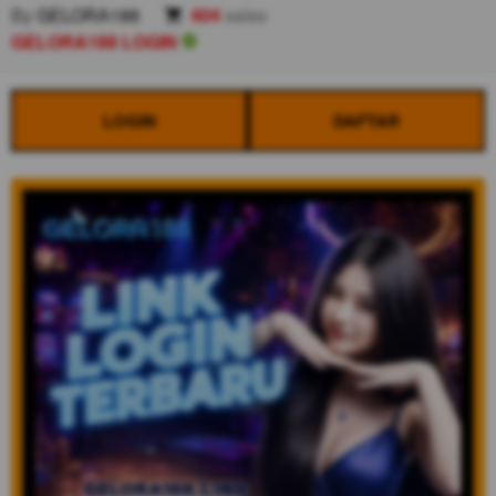
By
GELORA188
404
sales
GELORA188 LOGIN
LOGIN
DAFTAR