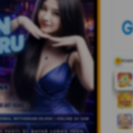
V
i
e
w
l
i
c
e
PEME
n
s
e
d
e
t
a
i
l
s