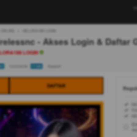
G
 ONLINE
GELORA188 LOGIN
elessnc - Akses Login & Daftar
LORA188 LOGIN
Comments
Support
01
17.945
DAFTAR
Regul
Regu
Inc
GE
Inc
GELO
TO
Inc
GE
oatb
logi
Ex
berb
mo
laya