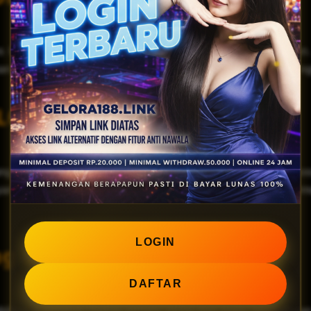
 link resmi GELORA188 melalui perangkat yang digunakan.
n. Setelah akun berhasil dibuat dan aktif, pengguna dapat lan
ELORA188?
lebih terintegrasi berkat kolaborasi strategis dengan oatb
yang cepat, pilihan game yang lengkap, serta tampilan antar
LOGIN
g Stabil
DAFTAR
tas sistemnya. Setiap proses, mulai dari login, pendaftaran