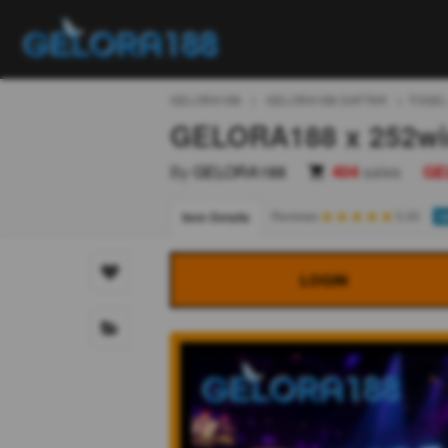
GELORA188
GELORA188 DAFTAR
TOGEL
GELORA188 x 252wir
By
GELORA188
404
sales
GE
5.00
Reviews
5.00
Item Details
10
stars
LOGIN