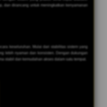
gkap, dan dirancang untuk meningkatkan kenyamanan
ra keseluruhan. Mulai dari stabilitas sistem yang
yang lebih nyaman dan konsisten. Dengan dukungan
rma stabil dan kemudahan akses dalam satu tempat.