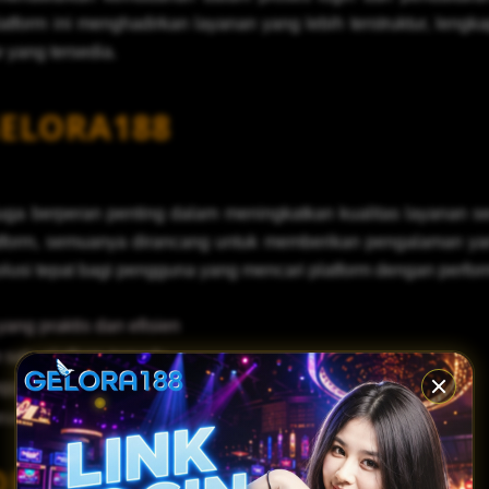
tform ini menghadirkan layanan yang lebih terstruktur, len
 yang tersedia.
GELORA188
 berperan penting dalam meningkatkan kualitas layanan seca
platform, semuanya dirancang untuk memberikan pengalaman 
olusi tepat bagi pengguna yang mencari platform dengan perfo
ang praktis dan efisien
satu platform terpadu
nggunaan yang lancar
nan bagi setiap pengguna
LORA188