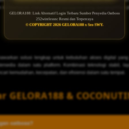
n kenyamanan maksimal bagi pengguna yang menginginkan pla
GELORA188: Link Alternatif Login Terbaru Sumber Penyedia Oatboss
252wirelessnc Resmi dan Terpercaya
© COPYRIGHT 2026 GELORA188 x Seo SWY.
rkan solusi lengkap untuk kebutuhan akses digital yang pra
sedia dalam satu platform. Kombinasi teknologi stabil, la
ri kemudahan, kecepatan, dan efisiensi dalam satu tempat.
tar GELORA188 & COCONU
gan oatboss?