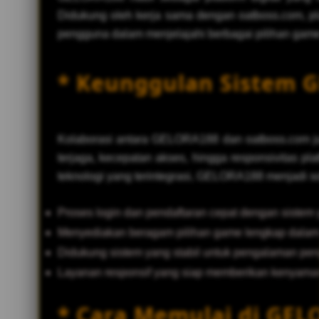
Didukung oleh kerja sama dengan oatboss.com, pla
pengguna dalam menjelajahi berbagai pilihan game
* Keunggulan Sistem 
Kolaborasi antara GELORA188 dan oatboss.com juga
terjaga, kecepatan akses, hingga responsivitas 
teknologi yang terintegrasi, GELORA188 menjadi s
Proses login dan pendaftaran cepat dengan sistem y
Menyediakan beragam pilihan game lengkap dalam 
Didukung sistem yang stabil untuk pengalaman pe
Layanan responsif yang siap memberikan kenyama
* Cara Memulai di GE