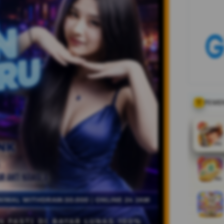
V
i
e
w
l
i
c
e
PEME
n
s
e
d
e
t
a
i
l
s