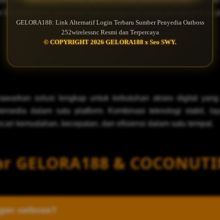
n kenyamanan maksimal bagi pengguna yang menginginkan pla
GELORA188: Link Alternatif Login Terbaru Sumber Penyedia Oatboss
252wirelessnc Resmi dan Terpercaya
© COPYRIGHT 2026 GELORA188 x Seo SWY.
rkan solusi lengkap untuk kebutuhan akses digital yang pra
sedia dalam satu platform. Kombinasi teknologi stabil, la
ri kemudahan, kecepatan, dan efisiensi dalam satu tempat.
tar GELORA188 & COCONU
gan oatboss?