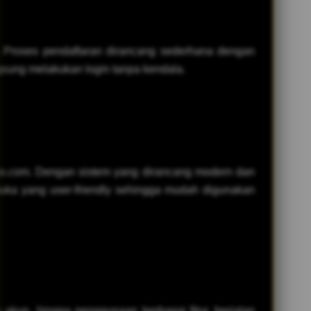
 Proses pendaftaran dirancang sederhana dengan
gsung melakukan login tanpa kendala.
oss.com. Dengan sistem yang dirancang modern dan
muka yang user-friendly sehingga mudah digunakan
 akun, hingga penggunaan berbagai fitur, berjalan