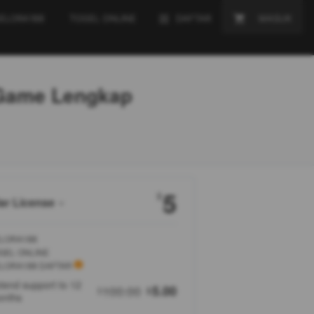
ELORA188
TOGEL ONLINE
DAFTAR
MASUK
 Game Lengkap
5
$
ar License
88
lar License
$
SELECTED
luded:
LORA188
luded:
RA188 bekerja sama dengan
GEL ONLINE
luded:
LORA188 DAFTAR
oss.com untuk menghadirkan sistem
n dan daftar yang mudah, didukung
tend support to 12
100.00
5.00
$
$
agai pilihan game lengkap dengan
nths
nan yang optimal.