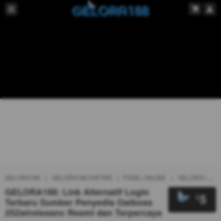
GELORA188
GELORA188 DAFTAR
TOGEL ONLINE
GELORA188 LOGIN
GELORA188: Link Alternatif Login
5
$
Terbaru Sumber Penyedia Oatboss
252wirelessnc Resmi dan Terpercaya