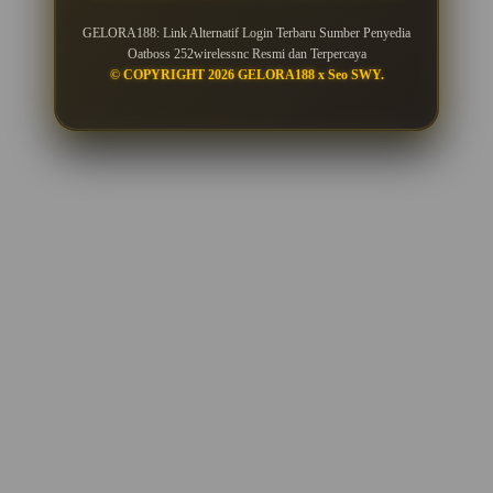
GELORA188: Link Alternatif Login Terbaru Sumber Penyedia
Oatboss 252wirelessnc Resmi dan Terpercaya
© COPYRIGHT 2026 GELORA188 x Seo SWY.