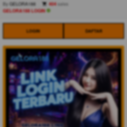
By
GELORA188
404
sales
GELORA188 LOGIN
LOGIN
DAFTAR