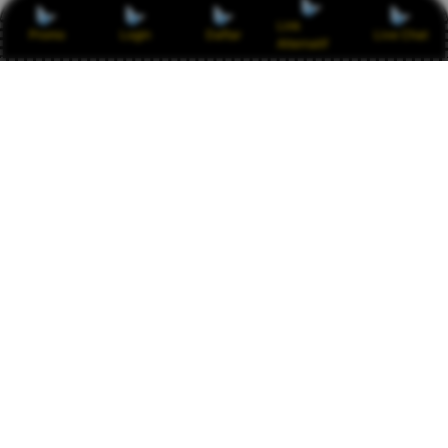
Link
Promo
Login
Daftar
Live Chat
Alternatif