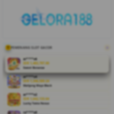
dengan
oatboss.com
untuk
menghadirkan
sistem login
dan daftar
yang mudah,
didukung
berbagai
PEMENANG SLOT GACOR
pilihan game
lengkap
ar****o6
dengan
IDR 1,483,797.00
Sweet Bonanza
layanan yang
optimal.
ar****o4
IDR 1,346,589.24
V
Mahjong Ways Black
i
ar****o2
e
IDR 1,642,133.64
w
Lucky Twins Nexus
l
i
ra****a8