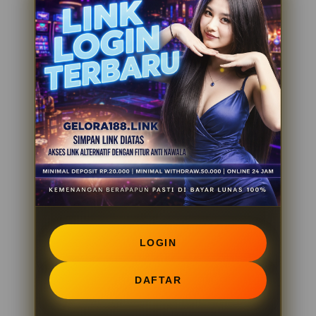
LOGIN
DAFTAR