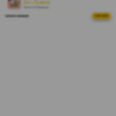
IDR 1,714,904.54
c
Gates of Olympus
e
n
UPDATE WINNER
LIVE FEED
di****n9
s
IDR 1,588,583.54
e
Sweet Bonanza
d
ri****o6
e
IDR 899,815.52
t
Gate Slots 88
a
i
ri****o0
IDR 1,871,266.24
l
Mahjong Ways Black
s
al****a0
IDR 424,553.36
Mahjong Ways Black